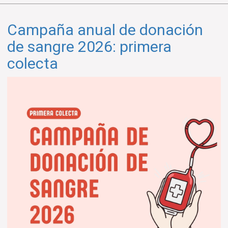
anual
de
Campaña anual de donación
donación
de
de sangre 2026: primera
sangre
colecta
2026:
segunda
colecta