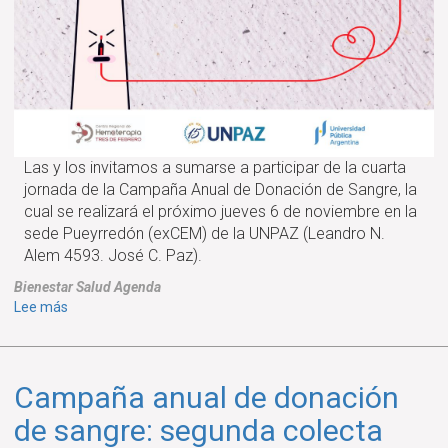
Las y los invitamos a sumarse a participar de la cuarta
jornada de la Campaña Anual de Donación de Sangre, la
cual se realizará el próximo jueves 6 de noviembre en la
sede Pueyrredón (exCEM) de la UNPAZ (Leandro N.
Alem 4593. José C. Paz).
Bienestar
Salud
Agenda
sobre
Lee más
Campaña
anual
de
Campaña anual de donación
donación
de
de sangre: segunda colecta
sangre: