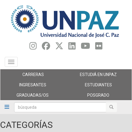
Pasar
al
contenido
principal
Toggle navigation
CARRERAS
ESTUDIÁ EN UNPAZ
INGRESANTES
ESTUDIANTES
GRADUADAS/OS
POSGRADO
búsqueda
búsqueda
CATEGORÍAS