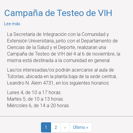
de
Campaña de Testeo de VIH
donación
de
sobre
Lee más
sangre
Campaña
La Secretaría de Integración con la Comunidad y
de
Extensión Universitaria, junto con el Departamento de
Testeo
Ciencias de la Salud y el Deporte, realizaran una
de
Campaña de Testeo de VIH del 4 al 6 de noviembre, la
VIH
misma está destinada a la comunidad en general.
Las/os interesadas/os podrán acercarse al aula de
Tutorías, ubicada en la planta baja de la sede central,
Leandro N. Alem 4731, en los siguientes horarios:
Lunes 4, de 10 a 17 horas.
Martes 5, de 10 a 13 horas.
Miércoles 6, de 14 a 20 horas.
Paginación
Página
1
Página
2
Siguiente
›
Última
Último »