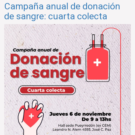
Campaña anual de donación
donación
de
de sangre: cuarta colecta
sangre
2026:
primera
colecta