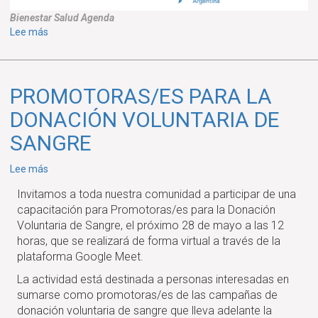
Bienestar
Salud
Agenda
sobre
Lee más
Encuentro
de
conversación
PROMOTORAS/ES PARA LA
y
reflexión
DONACIÓN VOLUNTARIA DE
colectiva
SANGRE
"Cuidados
de
sobre
Lee más
la
PROMOTORAS/ES
Salud
Invitamos a toda nuestra comunidad a participar de una
PARA
Mental
capacitación para Promotoras/es para la Donación
LA
en
Voluntaria de Sangre, el próximo 28 de mayo a las 12
DONACIÓN
tiempos
horas, que se realizará de forma virtual a través de la
VOLUNTARIA
de
plataforma Google Meet.
DE
crisis
SANGRE
La actividad está destinada a personas interesadas en
y
sumarse como promotoras/es de las campañas de
demandas
donación voluntaria de sangre que lleva adelante la
de