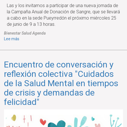
cuarta
Las y los invitamos a participar de una nueva jornada de
colecta
la Campaña Anual de Donación de Sangre, que se llevará
a cabo en la sede Pueyrredón el próximo miércoles 25
de junio de 9 a 13 horas.
Bienestar
Salud
Agenda
sobre
Lee más
Campaña
anual
de
Encuentro de conversación y
donación
de
reflexión colectiva "Cuidados
sangre:
de la Salud Mental en tiempos
segunda
colecta
de crisis y demandas de
felicidad"