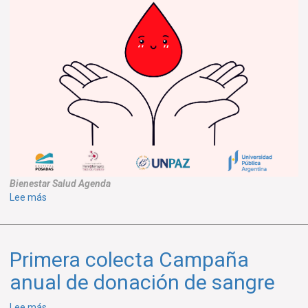
Bienestar
Salud
Agenda
sobre
Lee más
Charla
Hacia
una
Primera colecta Campaña
comunidad
donante
anual de donación de sangre
sobre
Lee más