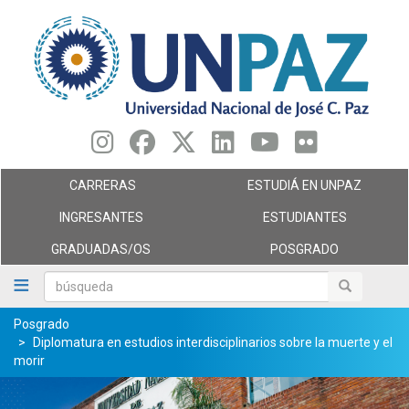
Pasar
al
contenido
principal
CARRERAS
ESTUDIÁ EN UNPAZ
INGRESANTES
ESTUDIANTES
GRADUADAS/OS
POSGRADO
búsqueda
búsqueda
Posgrado
Diplomatura en estudios interdisciplinarios sobre la muerte y el
morir