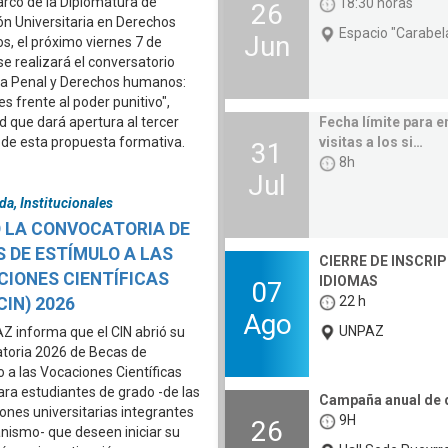
arco de la Diplomatura de
18:30 horas
26
ón Universitaria en Derechos
Espacio "Carabel
Jun
, el próximo viernes 7 de
se realizará el conversatorio
a Penal y Derechos humanos:
tes frente al poder punitivo",
d que dará apertura al tercer
Fecha límite para 
de esta propuesta formativa.
visitas a los si…
31
8h
Jul
da, Institucionales
Ó LA CONVOCATORIA DE
 DE ESTÍMULO A LAS
CIERRE DE INSCRI
IONES CIENTÍFICAS
IDIOMAS
07
22 h
CIN) 2026
Ago
UNPAZ
Z informa que el CIN abrió su
toria 2026 de Becas de
o a las Vocaciones Científicas
ara estudiantes de grado -de las
Campaña anual de 
iones universitarias integrantes
9H
26
anismo- que deseen iniciar su