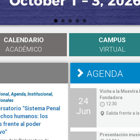
CALENDARIO
CAMPUS
ACADÉMICO
VIRTUAL
AGENDA
Visita a la Muestr
ional, Agenda, Institucional,
Fundadora
24
ionales
12:30
rsatorio "Sistema Penal
Jun
Salida frente a l
echos humanos: los
s frente al poder
vo"
Presentación musi