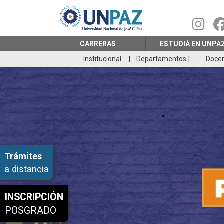
Pasar
al
contenido
principal
CARRERAS
ESTUDIÁ EN UNPA
Institucional
Departamentos
Doce
Trámites
a distancia
INSCRIPCIÓN
POSGRADO