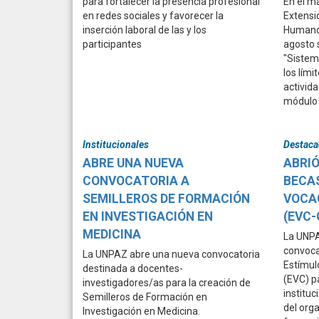
para fortalecer la presencia profesional
En el m
en redes sociales y favorecer la
Extensi
inserción laboral de las y los
Humanos
participantes
agosto 
"Sistem
los lími
activida
módulo 
Institucionales
Destaca
ABRE UNA NUEVA
ABRI
CONVOCATORIA A
BECAS
SEMILLEROS DE FORMACIÓN
VOCAC
EN INVESTIGACIÓN EN
(EVC-
MEDICINA
La UNPA
convoca
La UNPAZ abre una nueva convocatoria
Estímul
destinada a docentes-
(EVC) p
investigadores/as para la creación de
instituc
Semilleros de Formación en
del org
Investigación en Medicina.