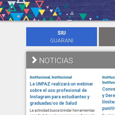
SIU
GUARANI
NOTICIAS
Institucional, Institucional
Instituc
Instituc
La UNPAZ realizará un webinar
Conve
sobre el uso profesional de
y Der
Instagram para estudiantes y
límite
graduadas/os de Salud
puniti
La actividad busca brindar herramientas