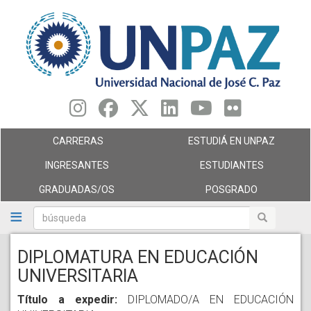
Pasar
al
contenido
principal
CARRERAS
ESTUDIÁ EN UNPAZ
INGRESANTES
ESTUDIANTES
GRADUADAS/OS
POSGRADO
búsqueda
búsqueda
DIPLOMATURA EN EDUCACIÓN
UNIVERSITARIA
Título a expedir:
DIPLOMADO/A EN EDUCACIÓN