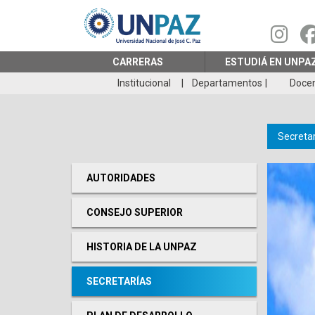
Pasar
al
contenido
principal
CARRERAS
ESTUDIÁ EN UNPA
Institucional
Departamentos
Doce
Secretar
AUTORIDADES
CONSEJO SUPERIOR
HISTORIA DE LA UNPAZ
SECRETARÍAS