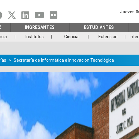
Jueves 0
Z
INGRESANTES
ESTUDIANTES
ncia
Institutos
Ciencia
Extensión
Inte
ías
Secretaría de Informática e Innovación Tecnológica