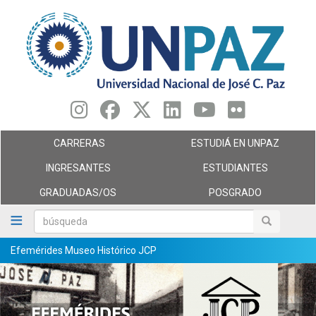
Pasar
al
contenido
principal
CARRERAS
ESTUDIÁ EN UNPAZ
INGRESANTES
ESTUDIANTES
GRADUADAS/OS
POSGRADO
búsqueda
búsqueda
Efemérides Museo Histórico JCP