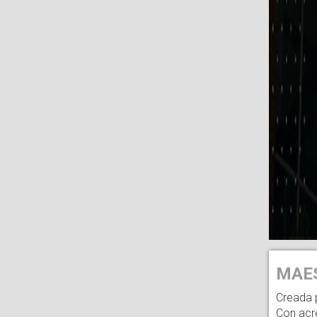
MAES
Creada 
Con acr