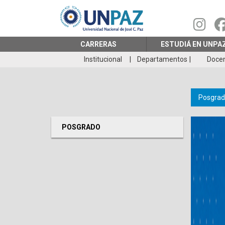
Pasar
al
contenido
principal
CARRERAS
ESTUDIÁ EN UNPA
Institucional
Departamentos
Doce
Posgrad
POSGRADO