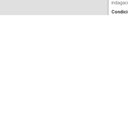
indagaci
Condici
Podrán 
egresad
duración
Propues
Estructu
La Maes
● Campo 
proceso
● Campo
relevan
● Campo
y los mé
Equipo
Codirec