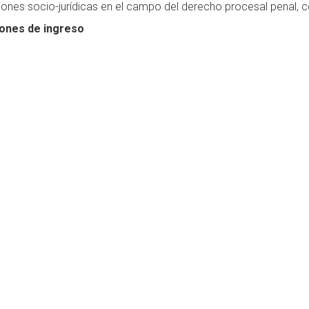
ones socio-jurídicas en el campo del derecho procesal penal, co
ones de ingreso
ser admitidos/as para cursar la Maestría quienes sean graduado
os/as de instituciones de educación superior no universitaria 
 como mínimo, reconocidas oficialmente por las autoridades del
ta curricular
ra curricular y contenidos mínimos de la Maestría en Derecho P
tría en Derecho Procesal Penal posee una estructura de formac
general: los estudiantes conocerán, yendo de lo general a lo p
 penal
 específico: se profundizará el estudio de cuestiones espec
cia y trascendencia merecen un espacio propio.
 metodológico: tiene como finalidad que las/os estudiantes pue
todos de la investigación jurídica y que puedan desarrollar las ba
 académico
tor:
Nicolás Omar Vargas