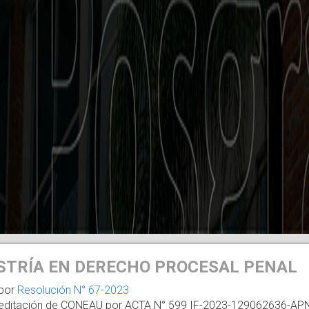
TRÍA EN DERECHO PROCESAL PENAL
por
Resolución N° 67-2023
editación de CONEAU por ACTA N° 599 IF-2023-129062636-