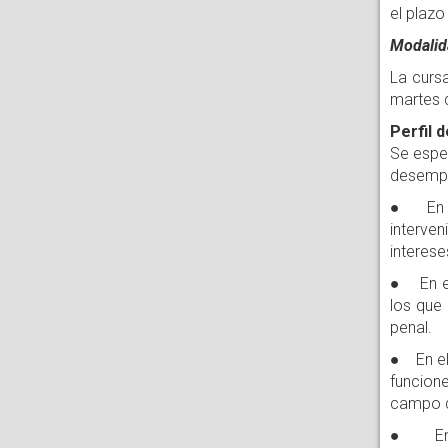
el plazo
Modalida
La curs
martes d
Perfil 
Se esper
desemp
● En su
interve
interese
● En el
los que
penal.
● En el
funcione
campo d
● En el