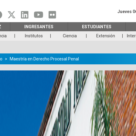
Jueves 0
Z
INGRESANTES
ESTUDIANTES
ncia
Institutos
Ciencia
Extensión
Inte
o
Maestría en Derecho Procesal Penal