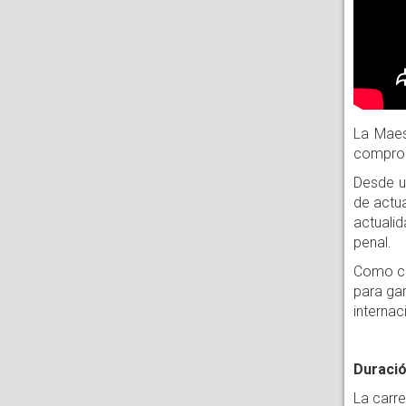
La Maes
comprom
Desde un
de actua
actualid
penal.
Como co
para gar
interna
Duració
La carre