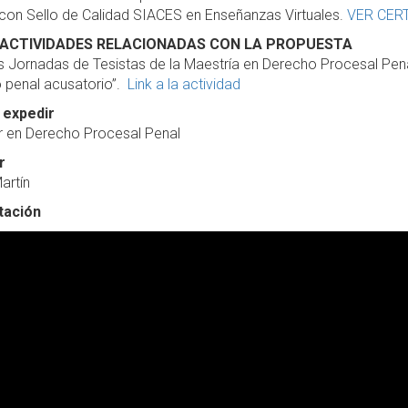
 con Sello de Calidad SIACES en Enseñanzas Virtuales.
VER CER
ACTIVIDADES RELACIONADAS CON LA PROPUESTA
 Jornadas de Tesistas de la Maestría en Derecho Procesal Penal
 penal acusatorio”.
Link a la actividad
a expedir
r en Derecho Procesal Penal
r
artín
tación