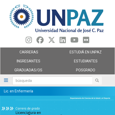
Pasar
al
contenido
principal
CARRERAS
ESTUDIÁ EN UNPAZ
INGRESANTES
ESTUDIANTES
GRADUADAS/OS
POSGRADO
búsqueda
búsqueda
Lic. en Enfermería