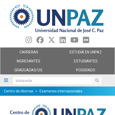
Pasar
al
contenido
principal
CARRERAS
ESTUDIÁ EN UNPAZ
INGRESANTES
ESTUDIANTES
GRADUADAS/OS
POSGRADO
búsqueda
búsqueda
Centro de Idiomas
Examenes internacionales