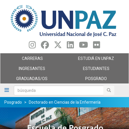
Pasar
al
contenido
principal
CARRERAS
ESTUDIÁ EN UNPAZ
INGRESANTES
ESTUDIANTES
GRADUADAS/OS
POSGRADO
búsqueda
búsqueda
Posgrado
Doctorado en Ciencias de la Enfermería