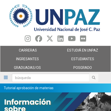
Pasar
al
contenido
principal
CARRERAS
ESTUDIÁ EN UNPAZ
INGRESANTES
ESTUDIANTES
GRADUADAS/OS
POSGRADO
búsqueda
búsqueda
Tutorial aprobación de materias