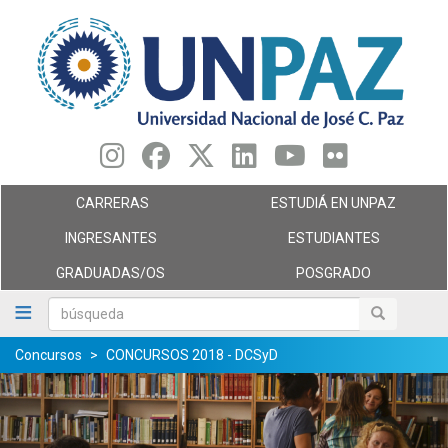
Pasar
al
contenido
principal
CARRERAS
ESTUDIÁ EN UNPAZ
INGRESANTES
ESTUDIANTES
GRADUADAS/OS
POSGRADO
búsqueda
búsqueda
Concursos
CONCURSOS 2018 - DCSyD