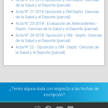
de la Salud y el Deporte (parcial)
Acta N° 21-2018 Oposición y OM Depto. Ciencias
de la Salud y el Deporte (parcial)
Acta N° 23-2018 - Evaluación de Antecedentes -
Depto. Ciencias de la Salud y el Deporte (parcial)
Acta N° 24-2018: Oposición y OM - Depto. Ciencias
de la Salud y el Deporte (parcial)
Acta N° 25 - Oposición y OM - Depto. Ciencias de
la Salud y el Deporte (parcial)
¿Tenés alguna duda con respecto a las fechas de
inscripción?