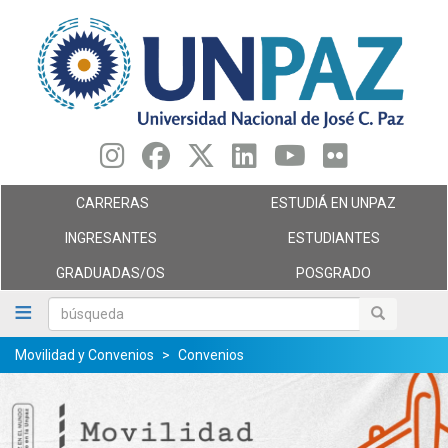
Pasar
al
contenido
principal
CARRERAS
ESTUDIÁ EN UNPAZ
INGRESANTES
ESTUDIANTES
GRADUADAS/OS
POSGRADO
búsqueda
búsqueda
Movilidad y Convenios
Convenios