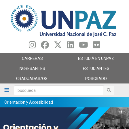
Pasar
al
contenido
principal
CARRERAS
ESTUDIÁ EN UNPAZ
INGRESANTES
ESTUDIANTES
GRADUADAS/OS
POSGRADO
búsqueda
búsqueda
Orientación y Accesibilidad