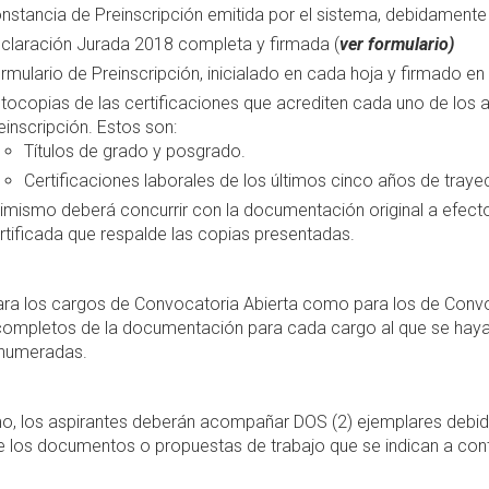
nstancia de Preinscripción emitida por el sistema, debidamente
claración Jurada 2018 completa y firmada (
ver formulario)
rmulario de Preinscripción, inicialado en cada hoja y firmado en l
tocopias de las certificaciones que acrediten cada uno de los
einscripción. Estos son:
Títulos de grado y posgrado.
Certificaciones laborales de los últimos cinco años de traye
imismo deberá concurrir con la documentación original a efecto
rtificada que respalde las copias presentadas.
ara los cargos de Convocatoria Abierta como para los de Convo
completos de la documentación para cada cargo al que se haya
 numeradas.
o, los aspirantes deberán acompañar DOS (2) ejemplares debid
de los documentos o propuestas de trabajo que se indican a cont