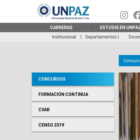
Pasar
al
contenido
principal
CARRERAS
ESTUDIÁ EN UNPA
Institucional
Departamentos
Doce
Concurs
CONCURSOS
FORMACIÓN CONTINUA
CVAR
CENSO 2019