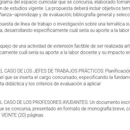
ama del espacio curricular que se concursa, elaborado toma
an de estudios vigente. La propuesta deberá incluir objetivos 
anza–aprendizaje y de evaluación; bibliografía general y selecci
sta de línea de trabajo o investigación sobre una temática sus
, desarrollando específicamente cuál sería su aporte a la labo
jo de una actividad de extensión factible de ser realizada art
camente cuál sería su aporte a la labor docente y su impacto en
N EL CASO DE LOS JEFES DE TRABAJOS PRÁCTICOS: Planificación
el que se inserta el cargo concursado, especificando la fundam
a didáctica y los criterios de evaluación a aplicar.
 EL CASO DE LOS PROFESORES AYUDANTES: Un documento escrito 
ue se concursa, presentado en formato de monografía breve, co
 VEINTE (20) páginas.