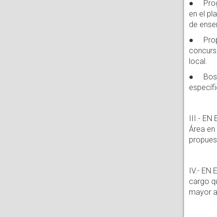
● Progr
en el pl
de enseñ
● Propue
concursa
local.
● Bosque
específi
III.- E
Área en 
propuest
IV.- EN
cargo q
mayor a