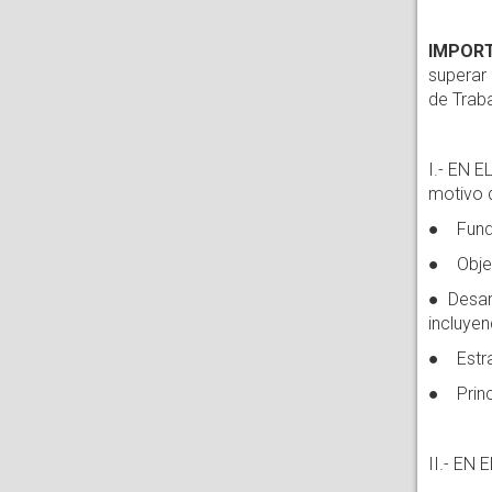
IMPORT
superar 
de Traba
I.- EN 
motivo 
● Funda
● Objeti
● Desarr
incluyen
● Estra
● Princi
II.- EN