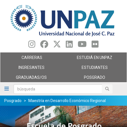
Pasar
al
contenido
principal
CARRERAS
ESTUDIÁ EN UNPAZ
INGRESANTES
ESTUDIANTES
GRADUADAS/OS
POSGRADO
búsqueda
búsqueda
Posgrado
Maestría en Desarrollo Económico Regional