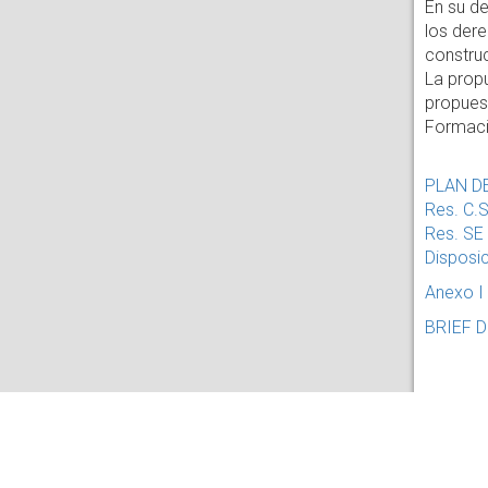
En su de
los dere
constru
La propu
propues
Formació
PLAN D
Res. C.
Res. SE
Dispos
Anexo I
BRIEF 
Coordina
Consult