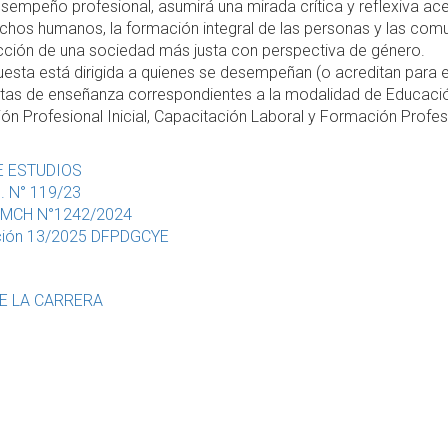
sempeño profesional, asumirá una mirada crítica y reflexiva a
chos humanos, la formación integral de las personas y las comuni
cción de una sociedad más justa con perspectiva de género.
esta está dirigida a quienes se desempeñan (o acreditan para ell
tas de enseñanza correspondientes a la modalidad de Educació
n Profesional Inicial, Capacitación Laboral y Formación Profes
E ESTUDIOS
S. N° 119/23
 MCH N°1242/2024
ición 13/2025 DFPDGCYE
DE LA CARRERA
ción: Mg. Claudia Santillán
as estudiantes:
tecep@unpaz.edu.ar