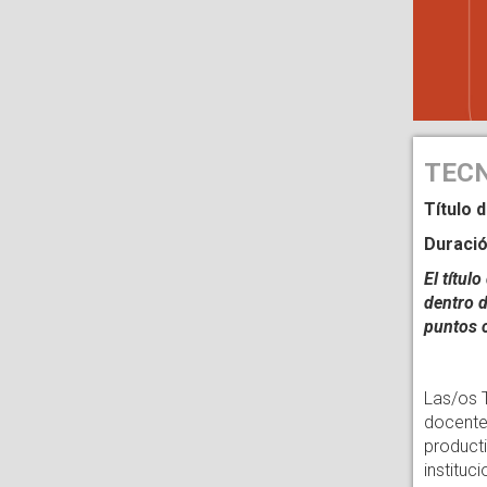
TECN
Título
Duració
El títul
dentro d
puntos 
Las/os 
docentes
producti
instituc