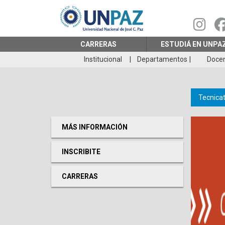
Pasar
al
contenido
principal
CARRERAS
ESTUDIÁ EN UNPA
Institucional
Departamentos
Doce
Tecnicat
MÁS INFORMACIÓN
INSCRIBITE
CARRERAS