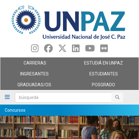
Pasar
al
contenido
principal
CARRERAS
ESTUDIÁ EN UNPAZ
INGRESANTES
ESTUDIANTES
GRADUADAS/OS
POSGRADO
búsqueda
búsqueda
Concursos