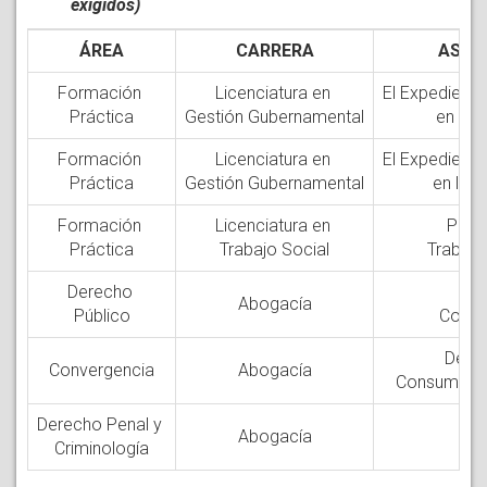
exigidos)
ÁREA
CARRERA
ASIG
Formación
Licenciatura en
El Expediente
Práctica
Gestión Gubernamental
en la P
Formación
Licenciatura en
El Expediente
Práctica
Gestión Gubernamental
en la P
Formación
Licenciatura en
Prác
Práctica
Trabajo Social
Trabajo 
Derecho
De
Abogacía
Público
Consti
Dere
Convergencia
Abogacía
Consumidor 
Derecho Penal y
Abogacía
Criminología