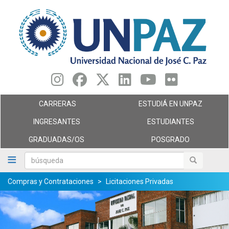
Pasar
al
contenido
principal
CARRERAS
ESTUDIÁ EN UNPAZ
INGRESANTES
ESTUDIANTES
GRADUADAS/OS
POSGRADO
búsqueda
búsqueda
Compras y Contrataciones
Licitaciones Privadas