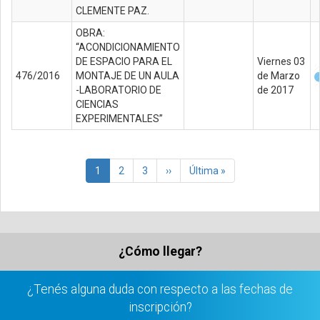
CLEMENTE PAZ.
OBRA:
“ACONDICIONAMIENTO
DE ESPACIO PARA EL
Viernes 03
476/2016
MONTAJE DE UN AULA
de Marzo
-LABORATORIO DE
de 2017
CIENCIAS
EXPERIMENTALES”
Paginación
Página
1
Página
2
Página
3
Siguiente
››
Última
Última »
actual
página
página
¿Cómo llegar?
¿Tenés alguna duda con respecto a las fechas de
inscripción?