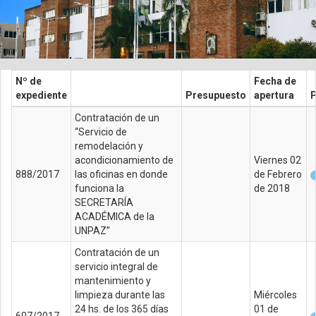
Nº de
Fecha de
expediente
Presupuesto
apertura
P
Contratación de un
“Servicio de
remodelación y
acondicionamiento de
Viernes 02
888/2017
las oficinas en donde
de Febrero
funciona la
de 2018
SECRETARÍA
ACADÉMICA de la
UNPAZ”
Contratación de un
servicio integral de
mantenimiento y
limpieza durante las
Miércoles
24 hs. de los 365 días
01 de
607/2017