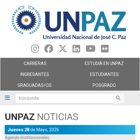
Pasar
al
contenido
principal
CARRERAS
ESTUDIÁ EN UNPAZ
INGRESANTES
ESTUDIANTES
GRADUADAS/OS
POSGRADO
búsqueda
búsqueda
UNPAZ
NOTICIAS
Jueves 28
de
Mayo,
2026
Agenda
Institucionales