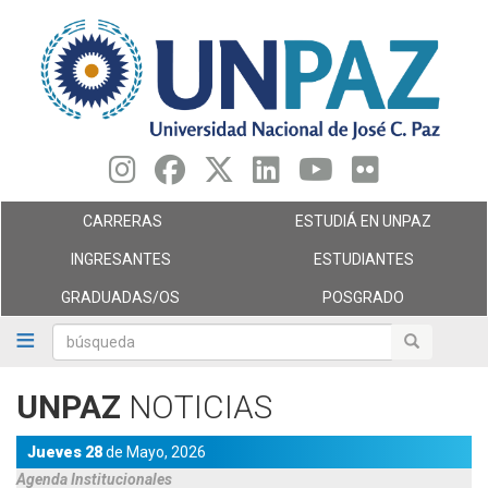
Pasar
al
contenido
principal
CARRERAS
ESTUDIÁ EN UNPAZ
INGRESANTES
ESTUDIANTES
GRADUADAS/OS
POSGRADO
búsqueda
búsqueda
UNPAZ
NOTICIAS
Jueves 28
de
Mayo,
2026
Agenda
Institucionales