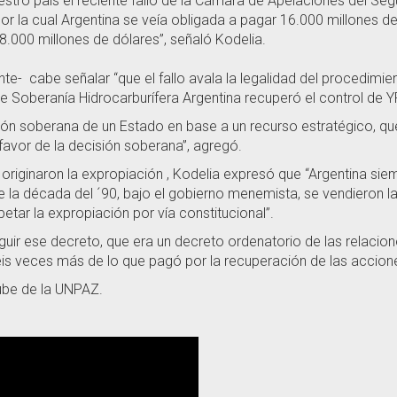
estro país el reciente fallo de la Cámara de Apelaciones del S
por la cual Argentina se veía obligada a pagar 16.000 millones 
.000 millones de dólares”, señaló Kodelia.
- cabe señalar “que el fallo avala la legalidad del procedimi
 Soberanía Hidrocarburífera Argentina recuperó el control de Y
isión soberana de un Estado en base a un recurso estratégico, q
favor de la decisión soberana”, agregó.
riginaron la expropiación , Kodelia expresó que “Argentina siem
la década del ´90, bajo el gobierno menemista, se vendieron l
tar la expropiación por vía constitucional”.
guir ese decreto, que era un decreto ordenatorio de las relacio
eis veces más de lo que pagó por la recuperación de las accion
Tube de la UNPAZ.