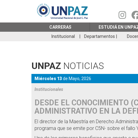
Pasar
al
contenido
principal
CARRERAS
ESTUDIÁ EN UNPA
Institucional
Departamentos
Doce
UNPAZ
NOTICIAS
Miércoles 13
de
Mayo,
2026
Institucionales
DESDE EL CONOCIMIENTO (
ADMINISTRATIVO EN LA DEF
El director de la Maestría en Derecho Administ
programa que se emite por C5N- sobre el fallo Y