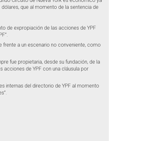
egundo Circuito de Nueva York es económico ya
de dólares, que al momento de la sentencia de
ento de expropiación de las acciones de YPF
PF”.
ue frente a un escenario no conveniente, como
pre fue propietaria, desde su fundación, de la
as acciones de YPF con una cláusula por
nes internas del directorio de YPF al momento
es”.