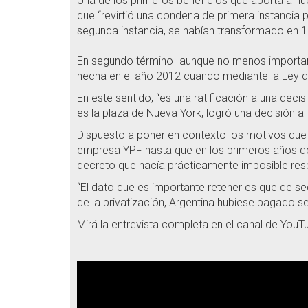
Una de los primeros beneficios que aporta a nu
que “revirtió una condena de primera instancia 
segunda instancia, se habían transformado en 18
En segundo término -aunque no menos importante
hecha en el año 2012 cuando mediante la Ley de
En este sentido, “es una ratificación a una dec
es la plaza de Nueva York, logró una decisión a 
Dispuesto a poner en contexto los motivos que o
empresa YPF hasta que en los primeros años de 
decreto que hacía prácticamente imposible respe
“El dato que es importante retener es que de se
de la privatización, Argentina hubiese pagado s
Mirá la entrevista completa en el canal de You