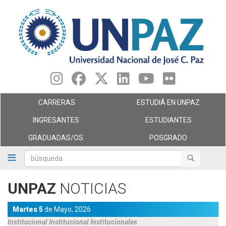
Pasar
al
contenido
principal
CARRERAS
ESTUDIÁ EN UNPAZ
INGRESANTES
ESTUDIANTES
GRADUADAS/OS
POSGRADO
búsqueda
búsqueda
UNPAZ
NOTICIAS
Martes 5
de
Mayo,
2026
Institucional
Institucional
Institucionales