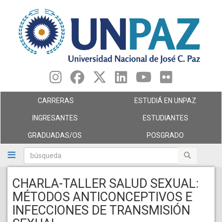
Pasar
al
contenido
principal
CARRERAS
ESTUDIÁ EN UNPAZ
INGRESANTES
ESTUDIANTES
GRADUADAS/OS
POSGRADO
búsqueda
búsqueda
CHARLA-TALLER SALUD SEXUAL:
MÉTODOS ANTICONCEPTIVOS E
INFECCIONES DE TRANSMISIÓN