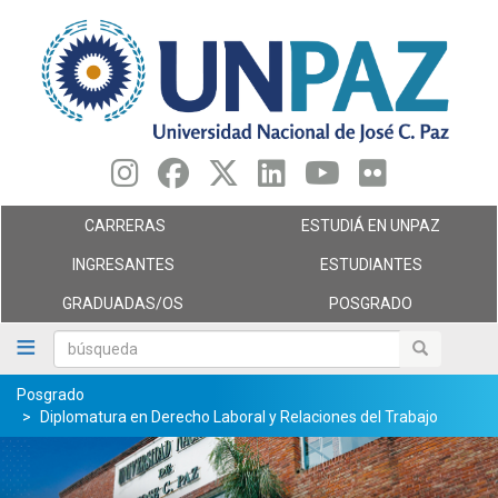
Pasar
al
contenido
principal
CARRERAS
ESTUDIÁ EN UNPAZ
INGRESANTES
ESTUDIANTES
GRADUADAS/OS
POSGRADO
búsqueda
búsqueda
Posgrado
Diplomatura en Derecho Laboral y Relaciones del Trabajo