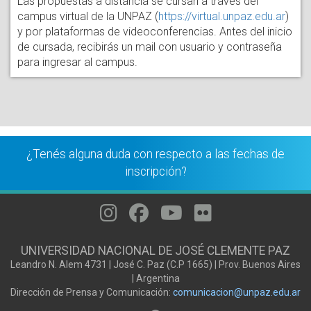
Las propuestas a distancia se cursan a través del 
campus virtual de la UNPAZ (
https://virtual.unpaz.edu.ar
) 
y por plataformas de videoconferencias. Antes del inicio 
de cursada, recibirás un mail con usuario y contraseña 
para ingresar al campus. 
¿Tenés alguna duda con respecto a las fechas de
inscripción?
UNIVERSIDAD NACIONAL DE JOSÉ CLEMENTE PAZ
Leandro N. Alem 4731 | José C. Paz (C.P 1665) | Prov. Buenos Aires
| Argentina
Dirección de Prensa y Comunicación:
comunicacion@unpaz.edu.ar