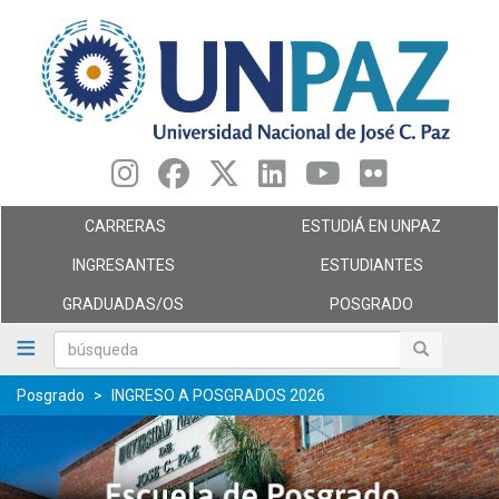
Pasar
al
contenido
principal
CARRERAS
ESTUDIÁ EN UNPAZ
INGRESANTES
ESTUDIANTES
GRADUADAS/OS
POSGRADO
búsqueda
búsqueda
Posgrado
INGRESO A POSGRADOS 2026