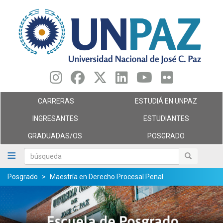
Pasar
al
contenido
principal
CARRERAS
ESTUDIÁ EN UNPAZ
INGRESANTES
ESTUDIANTES
GRADUADAS/OS
POSGRADO
búsqueda
búsqueda
Posgrado
Maestría en Derecho Procesal Penal