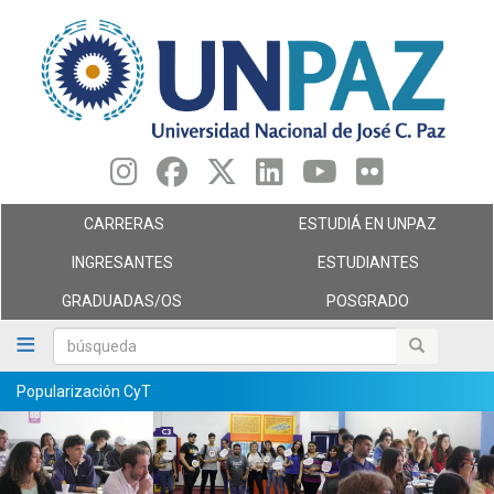
Pasar
al
contenido
principal
CARRERAS
ESTUDIÁ EN UNPAZ
INGRESANTES
ESTUDIANTES
GRADUADAS/OS
POSGRADO
búsqueda
búsqueda
Popularización CyT