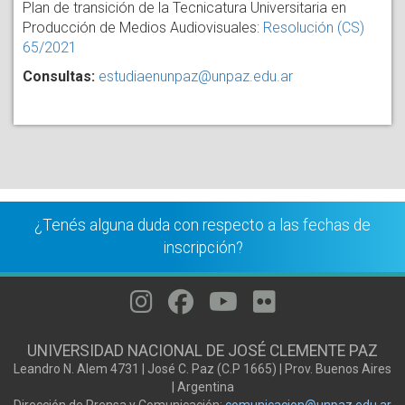
Plan de transición de la Tecnicatura Universitaria en
Producción de Medios Audiovisuales:
Resolución (CS)
65/2021
Consultas:
estudiaenunpaz@unpaz.edu.ar
¿Tenés alguna duda con respecto a las fechas de
inscripción?
UNIVERSIDAD NACIONAL DE JOSÉ CLEMENTE PAZ
Leandro N. Alem 4731 | José C. Paz (C.P 1665) | Prov. Buenos Aires
| Argentina