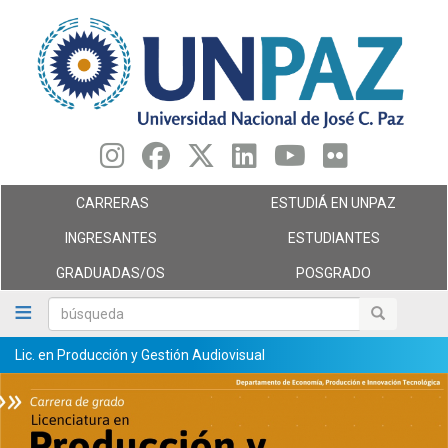
Pasar
al
contenido
principal
CARRERAS
ESTUDIÁ EN UNPAZ
INGRESANTES
ESTUDIANTES
GRADUADAS/OS
POSGRADO
búsqueda
búsqueda
Lic. en Producción y Gestión Audiovisual