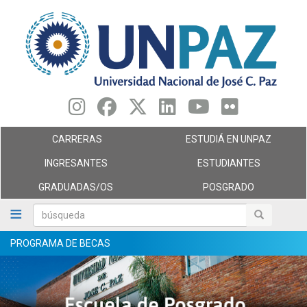
Pasar
al
contenido
principal
CARRERAS
ESTUDIÁ EN UNPAZ
INGRESANTES
ESTUDIANTES
GRADUADAS/OS
POSGRADO
búsqueda
búsqueda
PROGRAMA DE BECAS