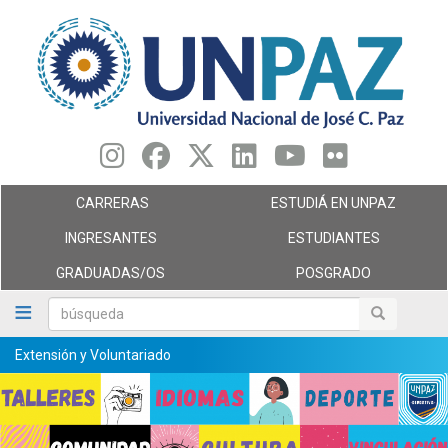
Pasar
al
contenido
principal
CARRERAS
ESTUDIÁ EN UNPAZ
INGRESANTES
ESTUDIANTES
GRADUADAS/OS
POSGRADO
búsqueda
búsqueda
Extensión y Voluntariado