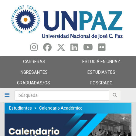
Pasar
al
contenido
principal
CARRERAS
ESTUDIÁ EN UNPAZ
INGRESANTES
ESTUDIANTES
GRADUADAS/OS
POSGRADO
búsqueda
búsqueda
Estudiantes
Calendario Académico