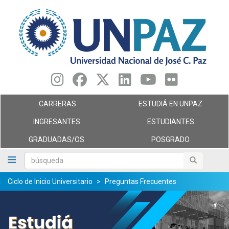
Pasar
al
contenido
principal
CARRERAS
ESTUDIÁ EN UNPAZ
INGRESANTES
ESTUDIANTES
GRADUADAS/OS
POSGRADO
búsqueda
búsqueda
Ciclo de Inicio Universitario
Preguntas Frecuentes