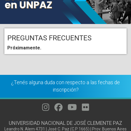
PREGUNTAS FRECUENTES
Próximamente.
¿Tenés alguna duda con respecto a las fechas de
inscripción?
UNIVERSIDAD NACIONAL DE JOSÉ CLEMENTE PAZ
Leandro N. Alem 4731 | José C. Paz (C.P 1665) | Prov. Buenos Aires