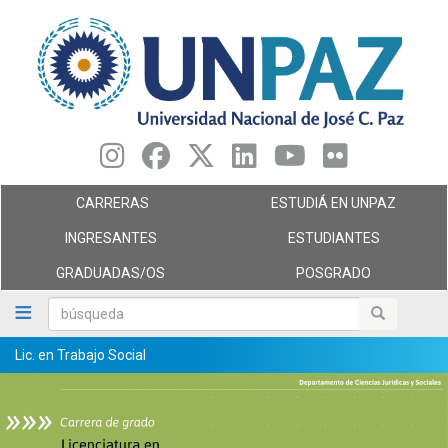
Pasar
al
contenido
principal
CARRERAS
ESTUDIÁ EN UNPAZ
INGRESANTES
ESTUDIANTES
GRADUADAS/OS
POSGRADO
búsqueda
búsqueda
Lic. en Trabajo Social