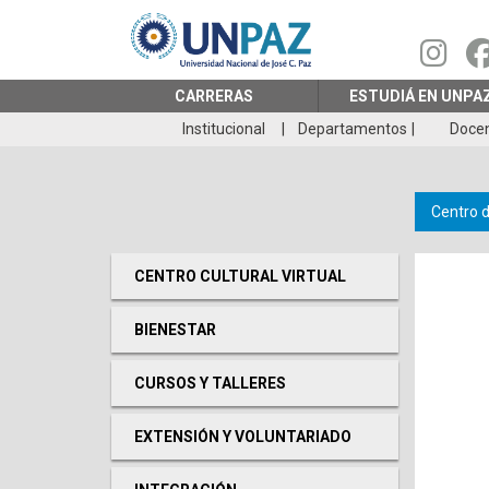
Pasar
al
contenido
principal
CARRERAS
ESTUDIÁ EN UNPA
Institucional
Departamentos
Doce
Centro 
CENTRO CULTURAL VIRTUAL
BIENESTAR
CURSOS Y TALLERES
EXTENSIÓN Y VOLUNTARIADO