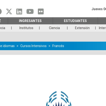
Jueves 0
Z
INGRESANTES
ESTUDIANTES
ncia
Institutos
Ciencia
Extensión
Inte
de idiomas
Cursos Intensivos
Francés