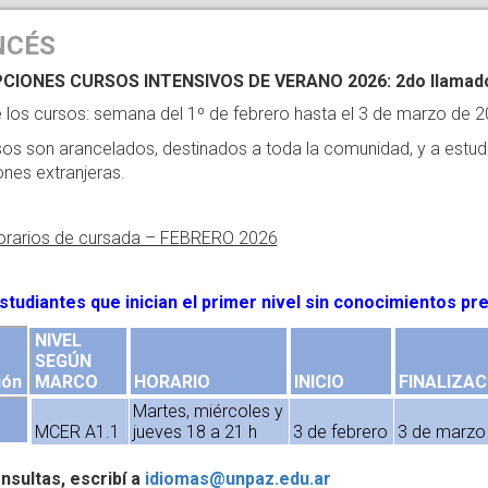
NCÉS
CIONES CURSOS INTENSIVOS DE VERANO 2026: 2do llamado a
e los cursos: semana del 1º de febrero hasta el 3 de marzo de 2
sos son arancelados, destinados a toda la comunidad, y a estud
iones extranjeras.
horarios de cursada – FEBRERO 2026
studiantes que inician el primer nivel sin conocimientos pr
NIVEL
SEGÚN
ión
MARCO
HORARIO
INICIO
FINALIZAC
Martes, miércoles y
MCER A1.1
jueves 18 a 21 h
3 de febrero
3 de marzo
nsultas, escribí a
idiomas@unpaz.edu.ar