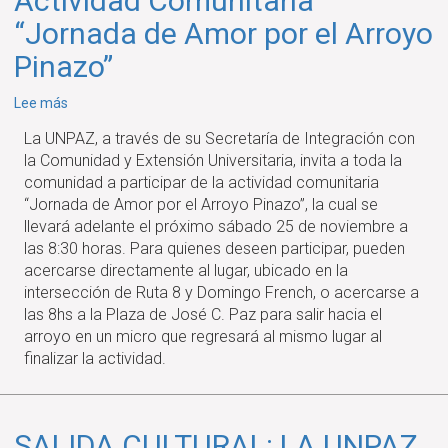
Actividad Comunitaria
de
“Jornada de Amor por el Arroyo
Bellas
Pinazo”
Artes
sobre
Lee más
Actividad
La UNPAZ, a través de su Secretaría de Integración con
Comunitaria
la Comunidad y Extensión Universitaria, invita a toda la
“Jornada
comunidad a participar de la actividad comunitaria
de
“Jornada de Amor por el Arroyo Pinazo”, la cual se
Amor
llevará adelante el próximo sábado 25 de noviembre a
por
las 8:30 horas. Para quienes deseen participar, pueden
el
acercarse directamente al lugar, ubicado en la
Arroyo
intersección de Ruta 8 y Domingo French, o acercarse a
Pinazo”
las 8hs a la Plaza de José C. Paz para salir hacia el
arroyo en un micro que regresará al mismo lugar al
finalizar la actividad.
SALIDA CULTURAL: LA UNPAZ