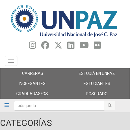
Pasar
al
contenido
principal
Toggle navigation
CARRERAS
ESTUDIÁ EN UNPAZ
INGRESANTES
ESTUDIANTES
GRADUADAS/OS
POSGRADO
búsqueda
búsqueda
CATEGORÍAS