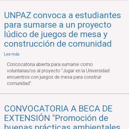
UNPAZ convoca a estudiantes
para sumarse a un proyecto
lúdico de juegos de mesa y
construcción de comunidad
sobre
Lee más
UNPAZ
Concocatoria abierta para sumarse como
convoca
voluntarias/os al proyecto “Jugar en la Universidad:
a
encuentros con juegos de mesa para construir
estudiantes
comunidad”.
para
sumarse
a
un
CONVOCATORIA A BECA DE
proyecto
EXTENSIÓN "Promoción de
lúdico
de
buenas prácticas ambientales