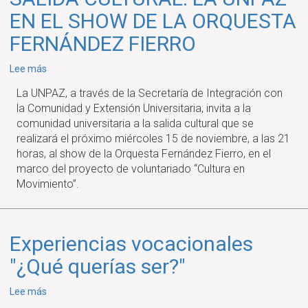
EN EL SHOW DE LA ORQUESTA
FERNÁNDEZ FIERRO
sobre
Lee más
SALIDA
La UNPAZ, a través de la Secretaría de Integración con
CULTURAL:
la Comunidad y Extensión Universitaria, invita a la
LA
comunidad universitaria a la salida cultural que se
UNPAZ
realizará el próximo miércoles 15 de noviembre, a las 21
EN
horas, al show de la Orquesta Fernández Fierro, en el
EL
marco del proyecto de voluntariado “Cultura en
SHOW
Movimiento”.
DE
LA
ORQUESTA
FERNÁNDEZ
Experiencias vocacionales
FIERRO
"¿Qué querías ser?"
sobre
Lee más
Experiencias