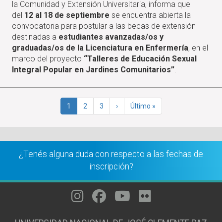
la Comunidad y Extensión Universitaria, informa que
BECA
del
12 al 18 de septiembre
se encuentra abierta la
DE
convocatoria para postular a las becas de extensión
EXTENSIÓN:
destinadas a
estudiantes avanzadas/os y
"TALLERES
graduadas/os de la Licenciatura en Enfermería
, en el
DE
marco del proyecto
“Talleres de Educación Sexual
EDUCACIÓN
Integral Popular en Jardines Comunitarios”
.
SEXUAL
INTEGRAL
POPULAR
Paginación
EN
Página
1
Página
2
Página
3
Siguiente
›
Última
Último »
actual
página
página
JARDINES
COMUNITARIOS"
¿Tenés alguna duda con respecto a las fechas de
inscripción?