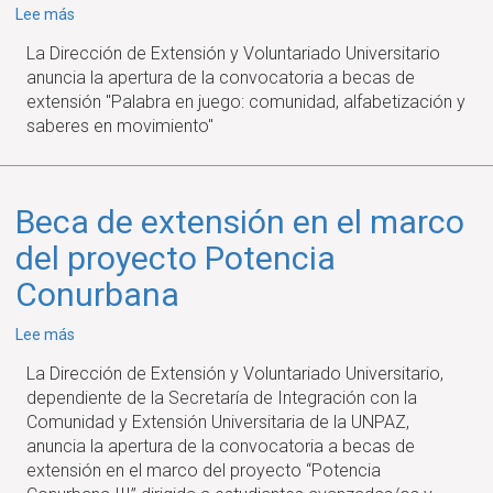
sobre
Lee más
CONVOCATORIA
La Dirección de Extensión y Voluntariado Universitario
ABIERTA
anuncia la apertura de la convocatoria a becas de
A
extensión "Palabra en juego: comunidad, alfabetización y
BECAS
saberes en movimiento"
DE
EXTENSION
"PALABRA
EN
Beca de extensión en el marco
JUEGO:
del proyecto Potencia
COMUNIDAD,
ALFABETIZACIÓN
Conurbana
Y
SABERES
sobre
Lee más
EN
Beca
La Dirección de Extensión y Voluntariado Universitario,
MOVIMIENTO"
de
dependiente de la Secretaría de Integración con la
extensión
Comunidad y Extensión Universitaria de la UNPAZ,
en
anuncia la apertura de la convocatoria a becas de
el
extensión en el marco del proyecto “Potencia
marco