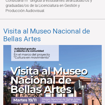
Conurbana III” dirigida a estudiantes avanzadas/os y
del
graduadas/os de la Licenciatura en Gestión y
proyecto
Producción Audiovisual.
Potencia
Conurbana
Visita al Museo Nacional de
Bellas Artes