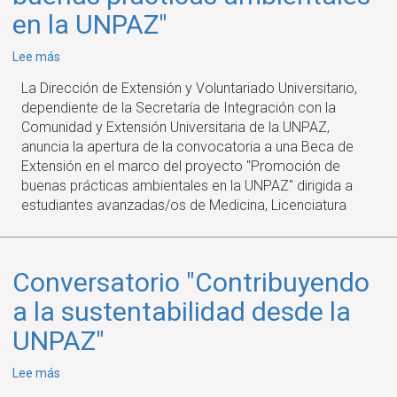
juegos
en la UNPAZ"
de
mesa
sobre
Lee más
y
CONVOCATORIA
construcción
La Dirección de Extensión y Voluntariado Universitario,
A
de
dependiente de la Secretaría de Integración con la
BECA
comunidad
Comunidad y Extensión Universitaria de la UNPAZ,
DE
anuncia la apertura de la convocatoria a una Beca de
EXTENSIÓN
Extensión en el marco del proyecto "
Promoción de
"Promoción
buenas prácticas ambientales en la UNPAZ"
dirigida a
de
estudiantes avanzadas/os de Medicina, Licenciatura
buenas
prácticas
ambientales
en
Conversatorio "Contribuyendo
la
a la sustentabilidad desde la
UNPAZ"
UNPAZ"
sobre
Lee más
Conversatorio