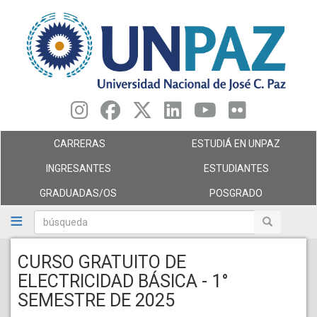
Pasar
al
contenido
principal
CARRERAS
ESTUDIÁ EN UNPAZ
INGRESANTES
ESTUDIANTES
GRADUADAS/OS
POSGRADO
búsqueda
búsqueda
CURSO GRATUITO DE
ELECTRICIDAD BÁSICA - 1°
SEMESTRE DE 2025