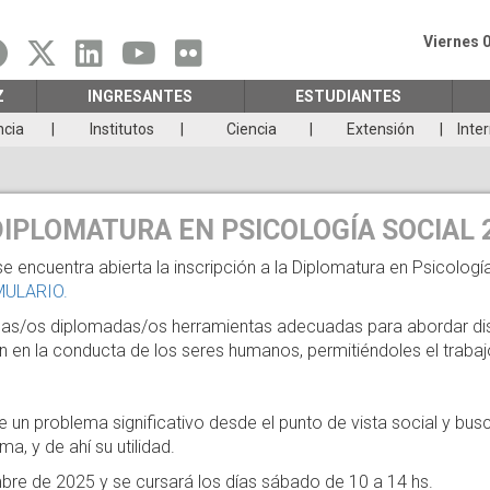
Viernes 
Z
INGRESANTES
ESTUDIANTES
ncia
Institutos
Ciencia
Extensión
Inte
DIPLOMATURA EN PSICOLOGÍA SOCIAL 
 se encuentra abierta la inscripción a la Diplomatura en Psicolog
ULARIO.
a las/os diplomadas/os herramientas adecuadas para abordar di
n en la conducta de los seres humanos, permitiéndoles el trabajo 
 de un problema significativo desde el punto de vista social y b
a, y de ahí su utilidad.
mbre de 2025 y se cursará los días sábado de 10 a 14 hs.