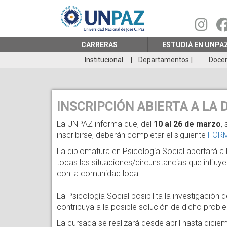
Pasar
al
contenido
principal
CARRERAS
ESTUDIÁ EN UNPA
Institucional
Departamentos
Doce
INSCRIPCIÓN ABIERTA A LA 
La UNPAZ informa que, del
10 al 26 de marzo
,
inscribirse, deberán completar el siguiente
FORM
La diplomatura en Psicología Social aportará 
todas las situaciones/circunstancias que influye
con la comunidad local.
La Psicología Social posibilita la investigación
contribuya a la posible solución de dicho problem
La cursada se realizará desde abril hasta dicie