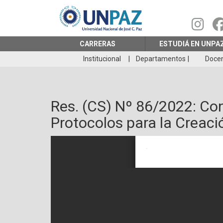
Pasar
al
contenido
principal
CARRERAS
ESTUDIÁ EN UNPA
Institucional
Departamentos
Doce
Res. (CS) Nº 86/2022: Con
Protocolos para la Creac
Archivo a publicar