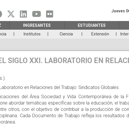
Jueves 0
Z
INGRESANTES
ESTUDIANTES
ncia
Institutos
Ciencia
Extensión
Inte
L SIGLO XXI. LABORATORIO EN RELAC
.).
 Laboratorio en Relaciones del Trabajo: Sindicatos Globales
icaciones del Área Sociedad y Vida Contemporánea de la Fa
 abordar temáticas específicas sobre la educación, el trabajo,
entre otros, con el objetivo de contribuir a la producción de 
iplinaria. Cada Documento de Trabajo refleja los resultados d
poránea.