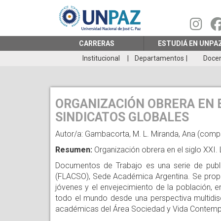
Pasar
al
contenido
principal
CARRERAS
ESTUDIÁ EN UNPA
Institucional
Departamentos
Doce
ORGANIZACIÓN OBRERA EN E
SINDICATOS GLOBALES
Autor/a: Gambacorta, M. L. Miranda, Ana (comps
Resumen:
Organización obrera en el siglo XXI.
Documentos de Trabajo es una serie de publ
(FLACSO), Sede Académica Argentina. Se propone
jóvenes y el envejecimiento de la población, 
todo el mundo desde una perspectiva multidisc
académicas del Área Sociedad y Vida Contem