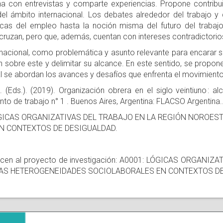
na con entrevistas y comparte experiencias. Propone contribuir 
del ámbito internacional. Los debates alrededor del trabajo y
cas del empleo hasta la noción misma del futuro del trabaj
cruzan, pero que, además, cuentan con intereses contradictorio
nacional, como problemática y asunto relevante para encarar s
n sobre este y delimitar su alcance. En este sentido, se propo
al se abordan los avances y desafíos que enfrenta el movimiento
(Eds.). (2019). Organización obrera en el siglo veintiuno : al
to de trabajo n° 1 . Buenos Aires, Argentina: FLACSO Argentina.
to LÓGICAS ORGANIZATIVAS DEL TRABAJO EN LA REGIÓN NORO
N CONTEXTOS DE DESIGUALDAD.
tenecen al proyecto de investigación: A0001: LÓGICAS ORGA
LAS HETEROGENEIDADES SOCIOLABORALES EN CONTEXTOS DE