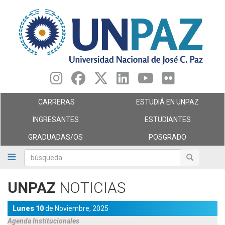
Pasar
al
contenido
principal
CARRERAS
ESTUDIÁ EN UNPAZ
INGRESANTES
ESTUDIANTES
GRADUADAS/OS
POSGRADO
búsqueda
búsqueda
UNPAZ
NOTICIAS
Lunes 10
de
Noviembre,
2025
Agenda
Institucionales