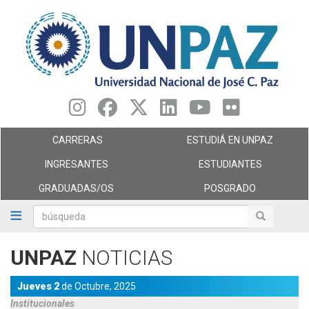
Pasar
al
contenido
principal
CARRERAS
ESTUDIÁ EN UNPAZ
INGRESANTES
ESTUDIANTES
GRADUADAS/OS
POSGRADO
búsqueda
búsqueda
UNPAZ
NOTICIAS
Jueves 2
de
Octubre,
2025
Institucionales