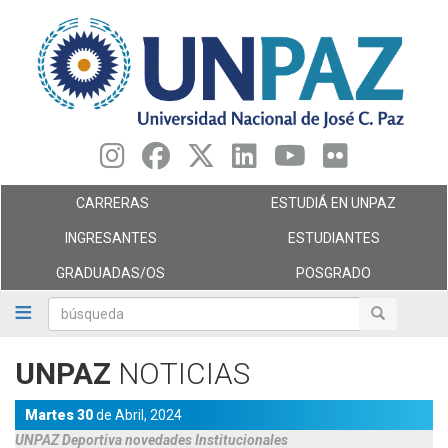
Pasar
al
contenido
principal
CARRERAS
ESTUDIÁ EN UNPAZ
INGRESANTES
ESTUDIANTES
GRADUADAS/OS
POSGRADO
búsqueda
búsqueda
UNPAZ
NOTICIAS
Martes 30
de
Abril,
2024
UNPAZ Deportiva novedades
Institucionales