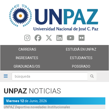
Pasar
al
contenido
principal
CARRERAS
ESTUDIÁ EN UNPAZ
INGRESANTES
ESTUDIANTES
GRADUADAS/OS
POSGRADO
búsqueda
búsqueda
UNPAZ
NOTICIAS
Viernes 12
de
Junio,
2026
UNPAZ Deportiva novedades
Institucionales