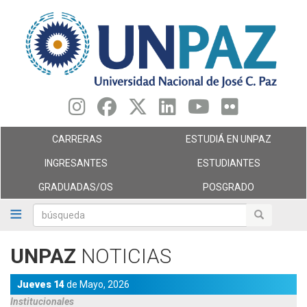
Pasar
al
contenido
principal
CARRERAS
ESTUDIÁ EN UNPAZ
INGRESANTES
ESTUDIANTES
GRADUADAS/OS
POSGRADO
búsqueda
búsqueda
UNPAZ
NOTICIAS
Jueves 14
de
Mayo,
2026
Institucionales