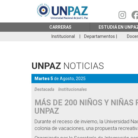
Pasar
al
contenido
principal
CARRERAS
ESTUDIÁ EN UNPA
Institucional
Departamentos
Doce
UNPAZ
NOTICIAS
Martes 5
de
Agosto,
2025
Destacada
Institucionales
MÁS DE 200 NIÑOS Y NIÑAS 
UNPAZ
Durante el receso de invierno, la Universidad 
colonia de vacaciones, una propuesta recreativa