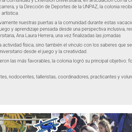
 la Comunidad y Extensión Universitaria, en articulación con la 
arrera, y la Dirección de Deportes de la UNPAZ, la colonia recib
artística.
uevamente nuestras puertas a la comunidad durante estas vacaci
juego y aprendizaje pensada desde una perspectiva inclusiva, rec
itaria, Ana Laura Herrera, una vez finalizadas las jornadas
 actividad física, sino también el vínculo con los saberes que s
iversitario desde el juego y la creatividad.
ron las más favorables, la colonia logró su principal objetivo: fo
tes, nodocentes, talleristas, coordinadores, practicantes y vol