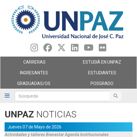
Pasar
al
contenido
principal
CARRERAS
ESTUDIÁ EN UNPAZ
INGRESANTES
ESTUDIANTES
GRADUADAS/OS
POSGRADO
búsqueda
búsqueda
UNPAZ
NOTICIAS
Jueves 07 de Mayo de 2026
Actividades y talleres
Bienestar
Agenda
Institucionales