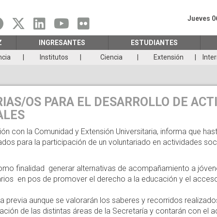
Jueves 0
Z
INGRESANTES
ESTUDIANTES
ncia
Institutos
Ciencia
Extensión
Inte
IAS/OS PARA EL DESARROLLO DE ACT
ALES
ión con la Comunidad y Extensión Universitaria, informa que hast
dos para la participación de un voluntariado en actividades soc
 como finalidad generar alternativas de acompañamiento a jóve
arios en pos de promover el derecho a la educación y el acceso 
ia previa aunque se valorarán los saberes y recorridos realiza
inación de las distintas áreas de la Secretaría y contarán con 