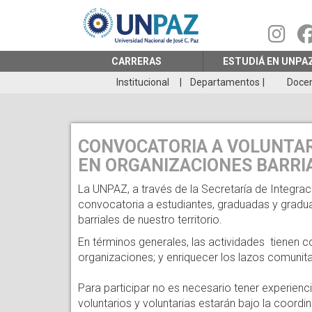
Pasar
al
contenido
principal
CARRERAS
ESTUDIÁ EN UNPA
Institucional
Departamentos
Doce
CONVOCATORIA A VOLUNTAR
EN ORGANIZACIONES BARRI
La UNPAZ, a través de la Secretaría de Integrac
convocatoria a estudiantes, graduadas y gradua
barriales de nuestro territorio.
En términos generales, las actividades tienen
organizaciones; y enriquecer los lazos comunit
Para participar no es necesario tener experienc
voluntarios y voluntarias estarán bajo la coord