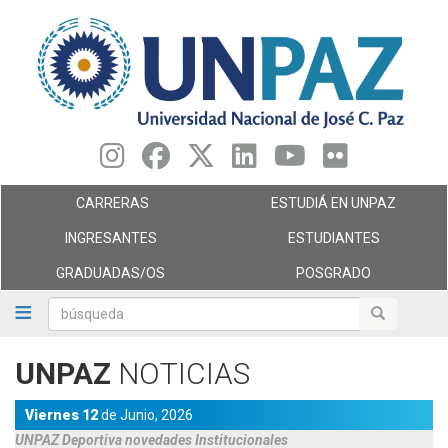
Pasar
al
contenido
principal
CARRERAS
ESTUDIÁ EN UNPAZ
INGRESANTES
ESTUDIANTES
GRADUADAS/OS
POSGRADO
búsqueda
búsqueda
UNPAZ
NOTICIAS
Viernes 12
de
Junio,
2026
UNPAZ Deportiva novedades
Institucionales