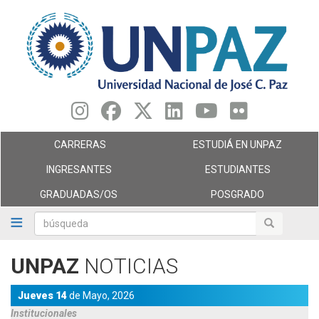
Pasar
al
contenido
principal
CARRERAS
ESTUDIÁ EN UNPAZ
INGRESANTES
ESTUDIANTES
GRADUADAS/OS
POSGRADO
búsqueda
búsqueda
UNPAZ
NOTICIAS
Jueves 14
de
Mayo,
2026
Institucionales